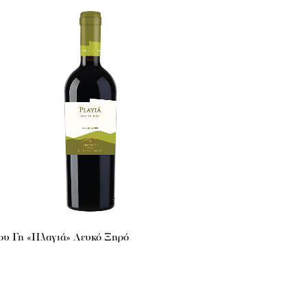
ου Γη «Πλαγιά» Λευκό Ξηρό