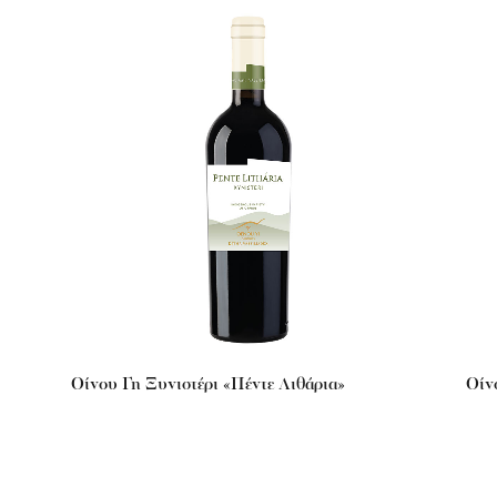
Οίνου Γη Ξυνιστέρι «Πέντε Λιθάρια»
Οίν