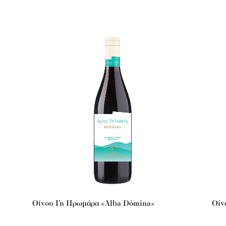
Οίνου Γη Πρωμάρα «Alba Dómina»
Οίν