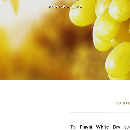
ΚΑΤΗΓΟΡΙΑ
ΛΕΥΚΑ
ΤΟ ΠΡ
Το
Playiá White Dry
είν