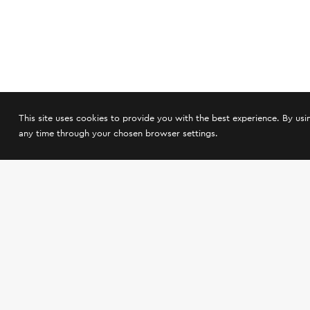
This site uses cookies to provide you with the best experience. By us
any time through your chosen browser settings.
© 2024 Oenou Yi Winery. All rights reserved
Privacy Policy