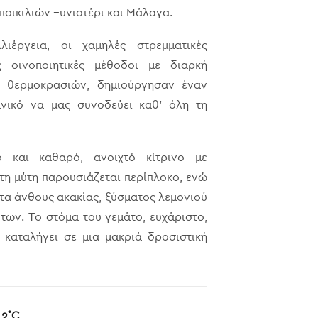
οικιλιών Ξυνιστέρι και Μάλαγα.
λιέργεια, οι χαμηλές στρεμματικές
ς οινοποιητικές μέθοδοι με διαρκή
ν θερμοκρασιών, δημιούργησαν έναν
ανικό να μας συνοδεύει καθ’ όλη τη
 και καθαρό, ανοιχτό κίτρινο με
τη μύτη παρουσιάζεται περίπλοκο, ενώ
τα άνθους ακακίας, ξύσματος λεμονιού
των. Το στόμα του γεμάτο, ευχάριστο,
 καταλήγει σε μια μακριά δροσιστική
12˚C