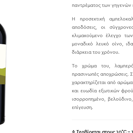
παντρέματος των γηγενών π
Η προσεκτική αμπελοκαλ
αποδόσεις, οι σύγχρονε
κλιμακούμενο έλεγχο τω
μοναδικό λευκό οίνο, ιδ
διάρκεια του χρόνου.
Το χρώμα του, λαμπερό
πρασινωπές αποχρώσεις. Σ
χαρακτηρίζεται από αρώμα
και ευωδία εξωτικών φρού
ισορροπημένο, βελούδινο,
επίγευση.
◊ Σερβίρεται στους 10˚C – 