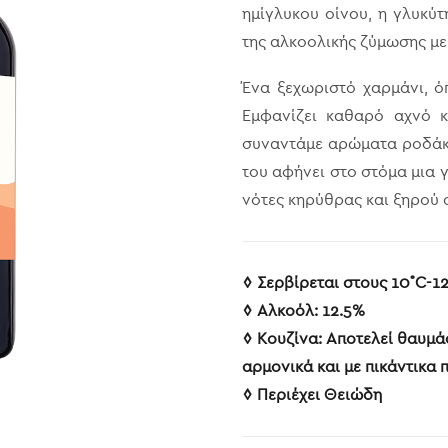
ημίγλυκου οίνου, η γλυκύτ
της αλκοολικής ζύμωσης με
Ένα ξεχωριστό χαρμάνι, ό
Εμφανίζει καθαρό αχνό κ
συναντάμε αρώματα ροδάκ
του αφήνει στο στόμα μια γ
νότες κηρύθρας και ξηρού 
◊ Σερβίρεται στους 10˚C-1
◊ Aλκοόλ: 12.5%
◊ Κουζίνα: Αποτελεί θαυμά
αρμονικά και με πικάντικα π
◊ Περιέχει Θειώδη