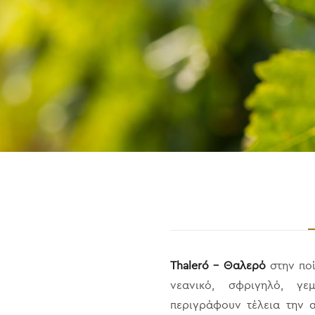
Thaleró – Θαλερό
στην ποί
νεανικό, σφριγηλό, γε
περιγράφουν τέλεια την 