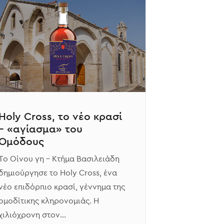
Holy Cross, το νέο κρασί
– «αγίασμα» του
Ομόδους
Το Οίνου γη – Κτήμα Βασιλειάδη
δημιούργησε το Holy Cross, ένα
νέο επιδόρπιο κρασί, γέννημα της
ομοδίτικης κληρονομιάς. Η
χιλιόχρονη στον…