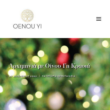
ΟΙΝΟΠΟΙΕΙΟ
ΠΡΟΪΟΝΤΑ
ΠΕΡΙΗΓΗΣΕΙΣ & ΓΕΥΣΙΓΝΩΣΙΑ
Αρχιμηνιά με Οίνου Γη Κρασιά
ΔΙΑΜΟΝΗ
ΕΠΙΚΟΙΝΩΝΙΑ
28 ΔΕΚΕΜΒΡΙΟΥ 2022
|
ΚΑΤΗΓΟΡΙΑ
ΟΙΝΟΠΑΙΔΕΙΑ
SEARCH