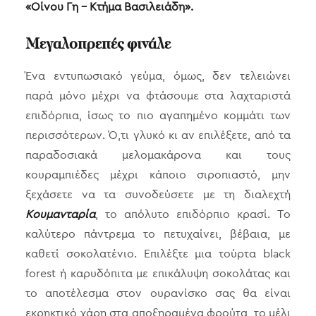
«Οίνου Γη – Κτήμα Βασιλειάδη».
Μεγαλοπρεπές φινάλε
Ένα εντυπωσιακό γεύμα, όμως, δεν τελειώνει
παρά μόνο μέχρι να φτάσουμε στα λαχταριστά
επιδόρπια, ίσως το πιο αγαπημένο κομμάτι των
περισσότερων. Ό,τι γλυκό κι αν επιλέξετε, από τα
παραδοσιακά μελομακάρονα και τους
κουραμπιέδες μέχρι κάποιο σιροπιαστό, μην
ξεχάσετε να τα συνοδεύσετε με τη διαλεχτή
Κουμανταρία
, το απόλυτο επιδόρπιο κρασί. Το
καλύτερο πάντρεμα το πετυχαίνει, βέβαια, με
καθετί σοκολατένιο. Επιλέξτε μια τούρτα black
forest ή καρυδόπιτα με επικάλυψη σοκολάτας και
το αποτέλεσμα στον ουρανίσκο σας θα είναι
εκρηκτικό χάρη στα αποξηραμένα φρούτα, το μέλι