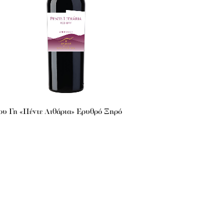
ου Γη «Πέντε Λιθάρια» Ερυθρό Ξηρό