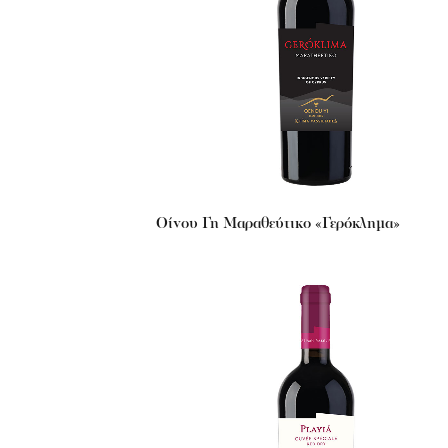
Οίνου Γη Μαραθεύτικο «Γερόκλημα»