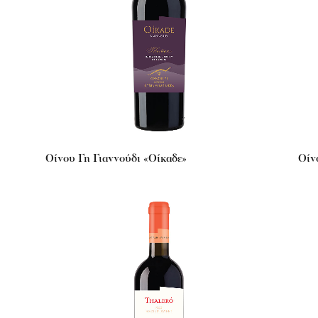
Οίνου Γη Γιαννούδι «Οίκαδε»
Οίν