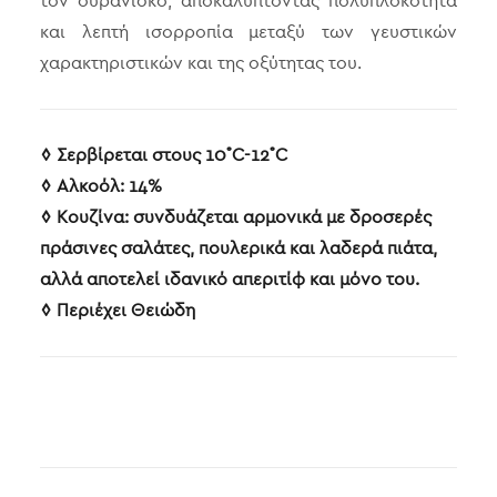
τον ουρανίσκο, αποκαλύπτοντας πολυπλοκότητα
και λεπτή ισορροπία μεταξύ των γευστικών
χαρακτηριστικών και της οξύτητας του.
◊ Σερβίρεται στους 10˚C-12˚C
◊
A
λκοόλ: 14%
◊ Κουζίνα: συνδυάζεται αρμονικά με δροσερές
πράσινες σαλάτες, πουλερικά και λαδερά πιάτα,
αλλά αποτελεί ιδανικό απεριτίφ και μόνο του.
◊ Περιέχει Θειώδη