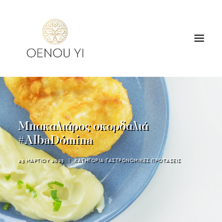
ΟΙΝΟΠΟΙΕΙΟ
ΠΡΟΪΟΝΤΑ
ΠΕΡΙΗΓΗΣΕΙΣ & ΓΕΥΣΙΓΝΩΣΙΑ
Μπακαλιάρος σκορδαλιά
ΔΙΑΜΟΝΗ
#AlbaDómina
ΕΠΙΚΟΙΝΩΝΙΑ
23 ΜΑΡΤΙΟΥ 2023
|
ΚΑΤΗΓΟΡΙΑ
ΓΑΣΤΡΟΝΟΜΙΚΕΣ ΠΡΟΤΑΣΕΙΣ
SEARCH