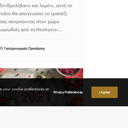
δενδρολίβανο και λεμόνι, αυτό το
πιάτο θα απογειώσει το τραπέζι
σας σκορπώντας στον χώρο
μυρωδιές από τη Μεσόγειο.…
Γαστρονομικές Προτάσεις
ge your cookie preferences at
Privacy Preferences
I Agree