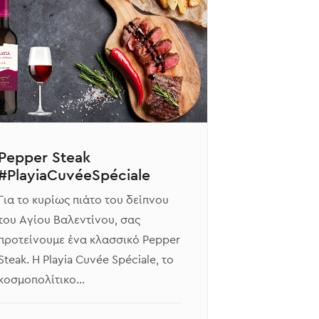
Pepper Steak
#PlayiaCuvéeSpéciale
Για το κυρίως πιάτο του δείπνου
του Αγίου Βαλεντίνου, σας
προτείνουμε ένα κλασσικό Pepper
Steak. Η Playia Cuvée Spéciale, το
κοσμοπολίτικο…