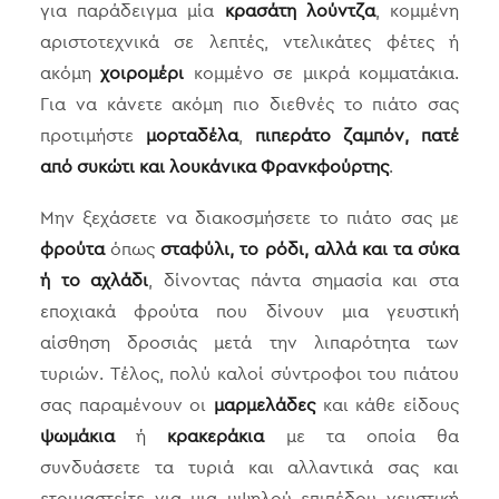
για παράδειγμα μία
κρασάτη λούντζα
, κομμένη
αριστοτεχνικά σε λεπτές, ντελικάτες φέτες ή
ακόμη
χοιρομέρι
κομμένο σε μικρά κομματάκια.
Για να κάνετε ακόμη πιο διεθνές το πιάτο σας
προτιμήστε
μορταδέλα
,
πιπεράτο ζαμπόν, πατέ
από συκώτι και λουκάνικα Φρανκφούρτης
.
Μην ξεχάσετε να διακοσμήσετε το πιάτο σας με
φρούτα
όπως
σταφύλι, το ρόδι, αλλά και τα σύκα
ή το αχλάδι
, δίνοντας πάντα σημασία και στα
εποχιακά φρούτα που δίνουν μια γευστική
αίσθηση δροσιάς μετά την λιπαρότητα των
τυριών. Τέλος, πολύ καλοί σύντροφοι του πιάτου
σας παραμένουν οι
μαρμελάδες
και κάθε είδους
ψωμάκια
ή
κρακεράκια
με τα οποία θα
συνδυάσετε τα τυριά και αλλαντικά σας και
ετοιμαστείτε για μια υψηλού επιπέδου γευστική