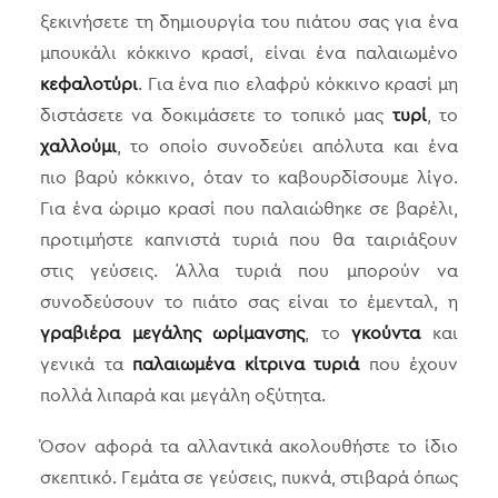
ξεκινήσετε τη δημιουργία του πιάτου σας για ένα
μπουκάλι κόκκινο κρασί, είναι ένα παλαιωμένο
κεφαλοτύρι
. Για ένα πιο ελαφρύ κόκκινο κρασί μη
διστάσετε να δοκιμάσετε το τοπικό μας
τυρί
, το
χαλλούμι
, το οποίο συνοδεύει απόλυτα και ένα
πιο βαρύ κόκκινο, όταν το καβουρδίσουμε λίγο.
Για ένα ώριμο κρασί που παλαιώθηκε σε βαρέλι,
προτιμήστε καπνιστά τυριά που θα ταιριάξουν
στις γεύσεις. Άλλα τυριά που μπορούν να
συνοδεύσουν το πιάτο σας είναι το έμενταλ, η
γραβιέρα μεγάλης ωρίμανσης
, το
γκούντα
και
γενικά τα
παλαιωμένα κίτρινα τυριά
που έχουν
πολλά λιπαρά και μεγάλη οξύτητα.
Όσον αφορά τα αλλαντικά ακολουθήστε το ίδιο
σκεπτικό. Γεμάτα σε γεύσεις, πυκνά, στιβαρά όπως