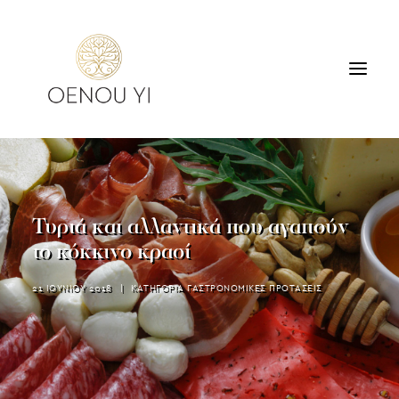
ΟΙΝΟΠΟΙΕΙΟ
ΠΡΟΪΟΝΤΑ
ΠΕΡΙΗΓΗΣΕΙΣ & ΓΕΥΣΙΓΝΩΣΙΑ
Τυριά και αλλαντικά που αγαπούν
ΔΙΑΜΟΝΗ
το κόκκινο κρασί
ΕΠΙΚΟΙΝΩΝΙΑ
21 ΙΟΥΝΙΟΥ 2018
|
ΚΑΤΗΓΟΡΙΑ
ΓΑΣΤΡΟΝΟΜΙΚΕΣ ΠΡΟΤΑΣΕΙΣ
SEARCH