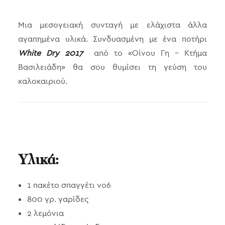
Μια μεσογειακή συνταγή με ελάχιστα άλλα
αγαπημένα υλικά. Συνδυασμένη με ένα ποτήρι
White Dry 2017
από τo «Οίνου Γη – Κτήμα
Βασιλειάδη» θα σου θυμίσει τη γεύση του
καλοκαιριού.
Υλικά:
1 πακέτο σπαγγέτι νο6
800 γρ. γαρίδες
2 λεμόνια