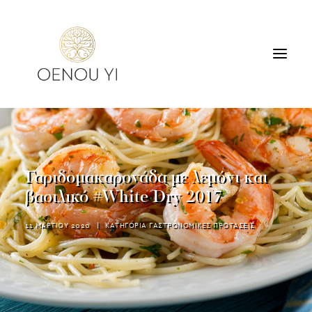
ΟΙΝΟΠΟΙΕΙΟ
ΠΡΟΪΟΝΤΑ
ΠΕΡΙΗΓΗΣΕΙΣ & ΓΕΥΣΙΓΝΩΣΙΑ
Γαριδομακαρονάδα με λεμόνι και
ΔΙΑΜΟΝΗ
βασιλικό #White Dry 2017
ΕΠΙΚΟΙΝΩΝΙΑ
11 ΜΑΡΤΙΟΥ 2020
|
ΚΑΤΗΓΟΡΙΑ
ΓΑΣΤΡΟΝΟΜΙΚΕΣ ΠΡΟΤΑΣΕΙΣ
SEARCH