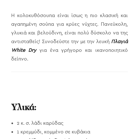
Η κολοκυθόσουπα είναι ίσως η πιο κλασική και
αγαπημένη σούπα για κρύες νύχτες. Πανεύκολη,
γλυκιά και βελούδινη, είναι πολύ δύσκολο να της
αντισταθείς! Συνοδεύστε την με την λευκή
Πλαγιά
White Dry
για ένα γρήγορο και ικανοποιητικό
δείπνο.
Υλικά:
2 κ. σ. λάδι καρύδας
1 κρεμμύδι, κομμένο σε κυβάκια