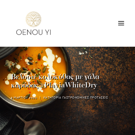
ΟΙΝΟΠΟΙΕΙΟ
ΠΡΟΪΟΝΤΑ
ΠΕΡΙΗΓΗΣΕΙΣ & ΓΕΥΣΙΓΝΩΣΙΑ
Βελουτέ κολοκύθας με γάλα
ΔΙΑΜΟΝΗ
καρύδας #PlayiaWhiteDry
ΕΠΙΚΟΙΝΩΝΙΑ
5 ΜΑΡΤΙΟΥ 2021
|
ΚΑΤΗΓΟΡΙΑ
ΓΑΣΤΡΟΝΟΜΙΚΕΣ ΠΡΟΤΑΣΕΙΣ
SEARCH