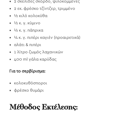
2 σκελίδες σκόρδο, ψιλοκομμένες
2 εκ. φρέσκο τζίντζερ, τριμμένο
½ κιλό κολοκύθα
½ κ. γ. κύμινο
½ κ. γ. πάπρικα
¼ κ. γ. πιπέρι καγιέν (προαιρετικά)
αλάτι & πιπέρι
1 λίτρο ζωμός λαχανικών
400 ml γάλα καρύδας
Για το σερβίρισμα:
κολοκυθόσποροι
φρέσκο θυμάρι
Μέθοδος Εκτέλεσης: