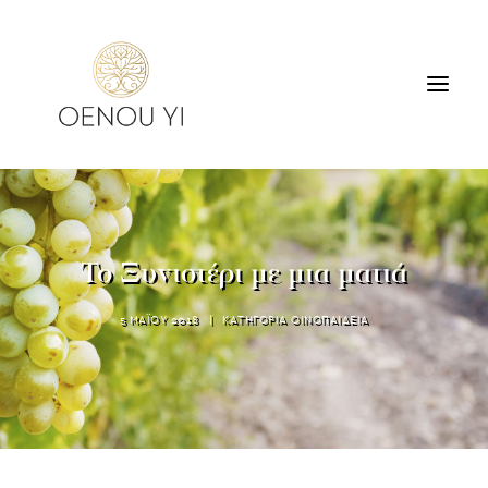
ΟΙΝΟΠΟΙΕΙΟ
ΠΡΟΪΟΝΤΑ
ΠΕΡΙΗΓΗΣΕΙΣ & ΓΕΥΣΙΓΝΩΣΙΑ
Το Ξυνιστέρι με μια ματιά
ΔΙΑΜΟΝΗ
ΕΠΙΚΟΙΝΩΝΙΑ
5 ΜΑΪΟΥ 2018
|
ΚΑΤΗΓΟΡΙΑ
ΟΙΝΟΠΑΙΔΕΙΑ
SEARCH