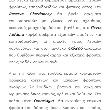
Στα λευκά κρασιά κυριαρχούν αρώματα λευκών
φρούτων, εσπεριδοειδών και φυτικές νότες. Στο
Reserve Chardonnay
θα βρείς αρώματα
εσπεριδοειδών με γλυκές νότες αχλαδιού,
πεπονιού, μοσχοκάρυδου και βανίλιας, στο
Πέντε
Λιθάρια
κομψά αρώματα εξωτικών φρούτων και
εσπεριδοειδών, με απαλές νότες λευκών
λουλουδιών και στο ημίγλυκο
Θαλερό
αρώματα
που θυμίζουν πυρηνόκαρπα και εξωτικά φρούτα,
όπως ροδάκινο και ανανά.
Από την άλλη στα ερυθρά κρασιά κυριαρχούν
αρώματα κόκκινων και μαύρων φρούτων,
σκούρων λουλουδιών, βότανα και αρώματα
ωρίμανσης όπως καπνός, κρέμα και βούτυρο. Στο
παλαιωμένο
Γερόκλημα
θα εντοπίσεις κόκκινα
φρούτα του δάσους, όπως βύσσινο και κεράσι,