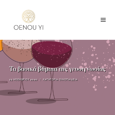
ΟΙΝΟΠΟΙΕΙΟ
ΠΡΟΪΟΝΤΑ
ΠΕΡΙΗΓΗΣΕΙΣ & ΓΕΥΣΙΓΝΩΣΙΑ
Τα βασικά βήματα της γευσιγνωσίας
ΔΙΑΜΟΝΗ
ΕΠΙΚΟΙΝΩΝΙΑ
23 ΝΟΕΜΒΡΙΟΥ 2020
|
ΚΑΤΗΓΟΡΙΑ
ΟΙΝΟΠΑΙΔΕΙΑ
SEARCH