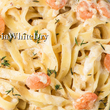
ayiaWhiteDry