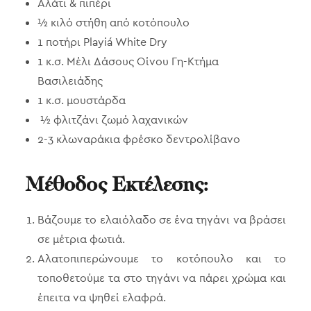
Αλάτι & πιπέρι
½ κιλό στήθη από κοτόπουλο
1 ποτήρι Playiá White Dry
1 κ.σ. Μέλι Δάσους Οίνου Γη-Κτήμα
Βασιλειάδης
1 κ.σ. μουστάρδα
½ φλιτζάνι ζωμό λαχανικών
2-3 κλωναράκια φρέσκο δεντρολίβανο
Μέθοδος Εκτέλεσης:
Βάζουμε το ελαιόλαδο σε ένα τηγάνι να βράσει
σε μέτρια φωτιά.
Αλατοπιπερώνουμε το κοτόπουλο και το
τοποθετούμε τα στο τηγάνι να πάρει χρώμα και
έπειτα να ψηθεί ελαφρά.