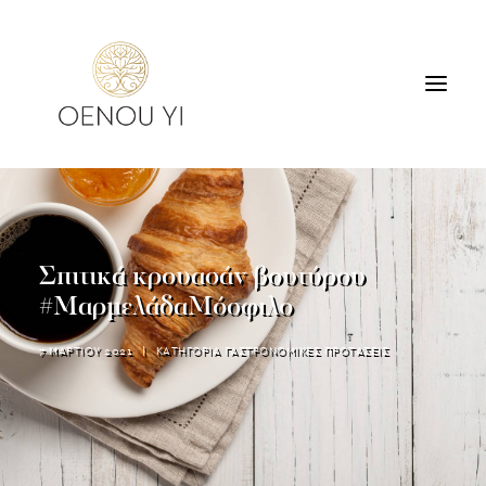
ΟΙΝΟΠΟΙΕΙΟ
ΠΡΟΪΟΝΤΑ
ΠΕΡΙΗΓΗΣΕΙΣ & ΓΕΥΣΙΓΝΩΣΙΑ
Σπιτικά κρουασάν βουτύρου
ΔΙΑΜΟΝΗ
#ΜαρμελάδαΜόσφιλο
ΕΠΙΚΟΙΝΩΝΙΑ
7 ΜΑΡΤΙΟΥ 2021
|
ΚΑΤΗΓΟΡΙΑ
ΓΑΣΤΡΟΝΟΜΙΚΕΣ ΠΡΟΤΑΣΕΙΣ
SEARCH