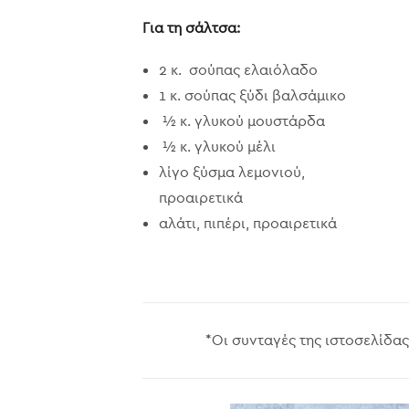
Για τη σάλτσα:
2 κ. σούπας ελαιόλαδο
1 κ. σούπας ξύδι βαλσάμικο
½ κ. γλυκού μουστάρδα
½ κ. γλυκού μέλι
λίγο ξύσμα λεμονιού,
προαιρετικά
αλάτι, πιπέρι, προαιρετικά
*Οι συνταγές της ιστοσελίδας 