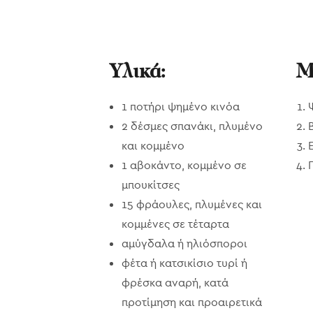
Υλικά:
Μ
1 ποτήρι ψημένο κινόα
2 δέσμες σπανάκι, πλυμένο
και κομμένο
1 αβοκάντο, κομμένο σε
μπουκίτσες
15 φράουλες, πλυμένες και
κομμένες σε τέταρτα
αμύγδαλα ή ηλιόσποροι
φέτα ή κατσικίσιο τυρί ή
φρέσκα αναρή, κατά
προτίμηση και προαιρετικά