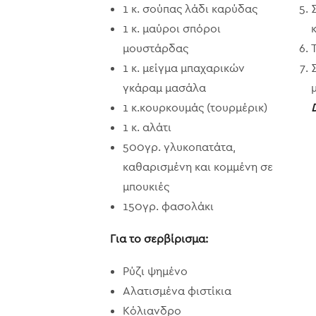
1 κ. σούπας λάδι καρύδας
1 κ. μαύροι σπόροι
μουστάρδας
1 κ. μείγμα μπαχαρικών
γκάραμ μασάλα
1 κ.κουρκουμάς (τουρμέρικ)
1 κ. αλάτι
500γρ. γλυκοπατάτα,
καθαρισμένη και κομμένη σε
μπουκιές
150γρ. φασολάκι
Για το σερβίρισμα:
Ρύζι ψημένο
Αλατισμένα φιστίκια
Κόλιανδρο