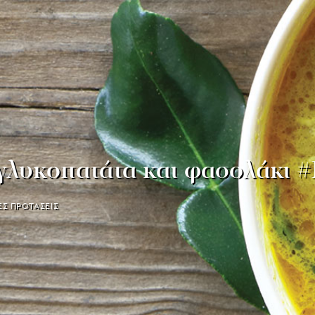
γλυκοπατάτα και φασολάκι #
Σ ΠΡΟΤΑΣΕΙΣ