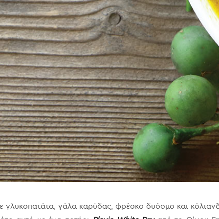
ε γλυκοπατάτα, γάλα καρύδας, φρέσκο δυόσμο και κόλιανδ