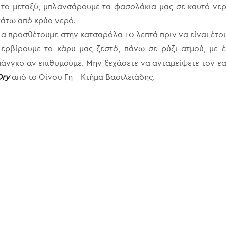
Στο μεταξύ, μπλανσάρουμε τα φασολάκια μας σε καυτό νερ
κάτω από κρύο νερό.
Τα προσθέτουμε στην κατσαρόλα 10 λεπτά πριν να είναι έτο
Σερβίρουμε το κάρυ μας ζεστό, πάνω σε ρύζι ατμού, με έ
μάνγκο αν επιθυμούμε. Μην ξεχάσετε να ανταμείψετε τον εα
Dry
από το Οίνου Γη – Κτήμα Βασιλειάδης.