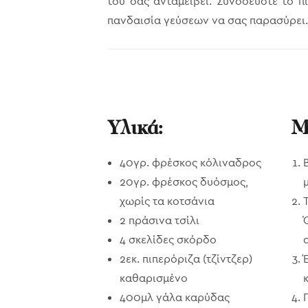
του σας ανταμείβει. Συνοδεύστε το π
πανδαισία γεύσεων να σας παρασύρει.
Υλικά:
Μ
40γρ. φρέσκος κόλιναδρος
20γρ. φρέσκος δυόσμος,
χωρίς τα κοτσάνια
2 πράσινα τσίλι
4 σκελίδες σκόρδο
2εκ. πιπερόριζα (τζίντζερ)
καθαρισμένο
400μλ γάλα καρύδας