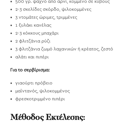
500 γρ. ψαχνό από αρνί, κομμένο σε κύβους
2-3 σκελίδες σκόρδο, ψιλοκομμένες
3 ντομάτες ώριμες, τριμμένες
1 ξυλάκι κανέλας
2-3 κόκκους μπαχάρι
2 φλιτζάνια ρύζι
3 φλιτζάνια ζωμό λαχανικών ή κρέατος, ζεστό
αλάτι και πιπέρι
Για το σερβίρισμα:
γιαούρτι πρόβειο
μαϊντανός, ψιλοκομμένος
φρεσκοτριμμένο πιπέρι
Μέθοδος Εκτέλεσης: