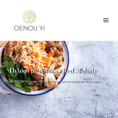
ΟΙΝΟΠΟΙΕΙΟ
ΠΡΟΪΟΝΤΑ
ΠΕΡΙΗΓΗΣΕΙΣ & ΓΕΥΣΙΓΝΩΣΙΑ
Πιλάφι με αρνάκι #Red Melody
ΔΙΑΜΟΝΗ
ΕΠΙΚΟΙΝΩΝΙΑ
15 ΟΚΤΩΒΡΙΟΥ 2020
|
ΚΑΤΗΓΟΡΙΑ
ΓΑΣΤΡΟΝΟΜΙΚΕΣ ΠΡΟΤΑΣΕΙΣ
SEARCH