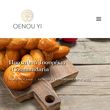
ΟΙΝΟΠΟΙΕΙΟ
ΠΡΟΪΟΝΤΑ
ΠΕΡΙΗΓΗΣΕΙΣ & ΓΕΥΣΙΓΝΩΣΙΑ
Πασχαλινά Τσουρέκια
ΔΙΑΜΟΝΗ
#Commandaria
ΕΠΙΚΟΙΝΩΝΙΑ
13 ΑΠΡΙΛΙΟΥ 2020
|
ΚΑΤΗΓΟΡΙΑ
ΓΑΣΤΡΟΝΟΜΙΚΕΣ ΠΡΟΤΑΣΕΙΣ
SEARCH