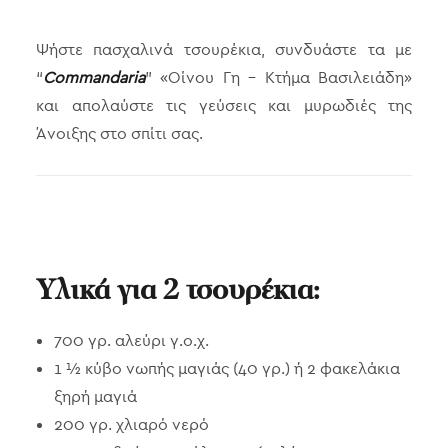
Ψήστε πασχαλινά τσουρέκια, συνδυάστε τα με
“
Commandaria
” «Οίνου Γη – Κτήμα Βασιλειάδη»
και απολαύστε τις γεύσεις και μυρωδιές της
Άνοιξης στο σπίτι σας.
Υλικά για 2 τσουρέκια:
700 γρ. αλεύρι γ.ο.χ.
1 ½ κύβο νωπής μαγιάς (40 γρ.) ή 2 φακελάκια
ξηρή μαγιά
200 γρ. χλιαρό νερό