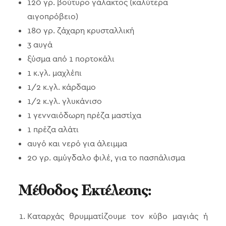
120 γρ. βούτυρο γάλακτος (καλύτερα
αιγοπρόβειο)
180 γρ. ζάχαρη κρυσταλλική
3 αυγά
ξύσμα από 1 πορτοκάλι
1 κ.γλ. μαχλέπι
1/2 κ.γλ. κάρδαμο
1/2 κ.γλ. γλυκάνισο
1 γενναιόδωρη πρέζα μαστίχα
1 πρέζα αλάτι
αυγό και νερό για άλειμμα
20 γρ. αμύγδαλο φιλέ, για το πασπάλισμα
Μέθοδος Εκτέλεσης:
Καταρχάς θρυμματίζουμε τον κύβο μαγιάς ή