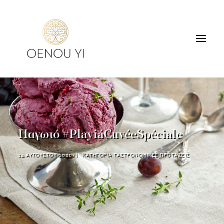
ΟΙΝΟΠΟΙΕΙΟ
ΠΡΟΪΟΝΤΑ
ΠΕΡΙΗΓΗΣΕΙΣ & ΓΕΥΣΙΓΝΩΣΙΑ
Παγωτό #PlayiáCuvéeSpéciale
ΔΙΑΜΟΝΗ
ΕΠΙΚΟΙΝΩΝΙΑ
14 ΑΥΓΟΥΣΤΟΥ 2021
|
ΚΑΤΗΓΟΡΙΑ
ΓΑΣΤΡΟΝΟΜΙΚΕΣ ΠΡΟΤΑΣΕΙΣ
SEARCH