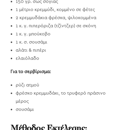
150 γρ. σως σόγιας
1 μέτριο κρεμμύδι, κομμένο σε φέτες
2 κρεμμυδάκια φρέσκα, ψιλοκομμένα
1 κ. γ. πιπερόριζα (τζίντζερ) σε σκόνη
1 κ. γ. μπούκοβο
1 κ. σ. σουσάμι
αλάτι & πιπέρι
ελαιόλαδο
Για το σερβίρισμα:
ρύζι ατμού
φρέσκο κρεμμυδάκι, το τρυφερό πράσινο
μέρος
σουσάμι
Μέθοδος Εκτέλεσης: