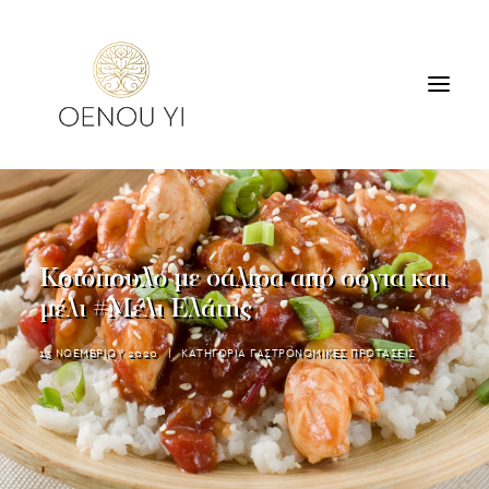
ΟΙΝΟΠΟΙΕΙΟ
ΠΡΟΪΟΝΤΑ
ΠΕΡΙΗΓΗΣΕΙΣ & ΓΕΥΣΙΓΝΩΣΙΑ
Κοτόπουλο με σάλτσα από σόγια και
ΔΙΑΜΟΝΗ
μέλι #Μέλι Ελάτης
ΕΠΙΚΟΙΝΩΝΙΑ
13 ΝΟΕΜΒΡΙΟΥ 2020
|
ΚΑΤΗΓΟΡΙΑ
ΓΑΣΤΡΟΝΟΜΙΚΕΣ ΠΡΟΤΑΣΕΙΣ
SEARCH