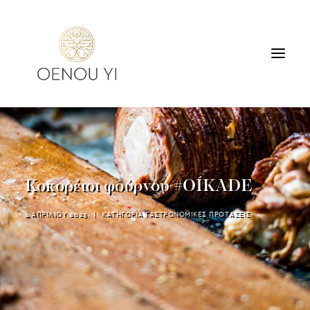
ΟΙΝΟΠΟΙΕΙΟ
ΠΡΟΪΟΝΤΑ
ΠΕΡΙΗΓΗΣΕΙΣ & ΓΕΥΣΙΓΝΩΣΙΑ
Κοκορέτσι φούρνου #OÍKADE
ΔΙΑΜΟΝΗ
ΕΠΙΚΟΙΝΩΝΙΑ
4 ΑΠΡΙΛΙΟΥ 2023
|
ΚΑΤΗΓΟΡΙΑ
ΓΑΣΤΡΟΝΟΜΙΚΕΣ ΠΡΟΤΑΣΕΙΣ
SEARCH