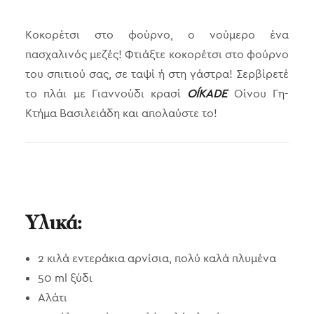
Κοκορέτσι στο φούρνο, ο νούμερο ένα
πασχαλινός μεζές! Φτιάξτε κοκορέτσι στο φούρνο
του σπιτιού σας, σε ταψί ή στη γάστρα! Σερβίρετέ
το πλάι με Γιαννούδι κρασί
OÍKADE
Οίνου Γη-
Κτήμα Βασιλειάδη και απολαύστε το!
Υλικά:
2 κιλά εντεράκια αρνίσια, πολύ καλά πλυμένα
50 ml ξύδι
Αλάτι