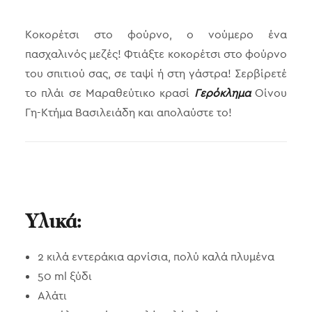
Κοκορέτσι στο φούρνο, ο νούμερο ένα
πασχαλινός μεζές! Φτιάξτε κοκορέτσι στο φούρνο
του σπιτιού σας, σε ταψί ή στη γάστρα! Σερβίρετέ
το πλάι σε Μαραθεύτικο κρασί
Γερόκλημα
Οίνου
Γη-Κτήμα Βασιλειάδη και απολαύστε το!
Υλικά:
2 κιλά εντεράκια αρνίσια, πολύ καλά πλυμένα
50 ml ξύδι
Αλάτι