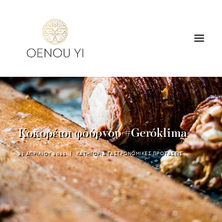
ΟΙΝΟΠΟΙΕΙΟ
ΠΡΟΪΟΝΤΑ
ΠΕΡΙΗΓΗΣΕΙΣ & ΓΕΥΣΙΓΝΩΣΙΑ
Κοκορέτσι φούρνου #Geróklima
ΔΙΑΜΟΝΗ
ΕΠΙΚΟΙΝΩΝΙΑ
21 ΑΠΡΙΛΙΟΥ 2021
|
ΚΑΤΗΓΟΡΙΑ
ΓΑΣΤΡΟΝΟΜΙΚΕΣ ΠΡΟΤΑΣΕΙΣ
SEARCH